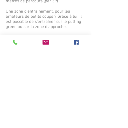
mètres de parcours (par 39).
Une zone d'entrainement, pour les
amateurs de petits coups ? Grâce à lui, il
est possible de s’entraîner sur le putting
green ou sur la zone d'approche.
L'enseignement...Débutants ou joueurs
confirmés, enfants ou adultes, cours
particuliers, collectifs, parcours
accompagnés ou passage de la carte
verte,... Laurent Collomb-Patton,
professeur diplômé d'état, est disponible
pour vous faire découvrir le golf ou vous
perfectionner. Des formules adaptées à
vos envies et à vos besoins vous sont
proposées. Cours privés, stages, possibilité
de parcours accompagnés, séminaires...
Le mini-Golf
Deux terrains de mini-golf d’offrent à vous
à La Clusaz en Haute-Savoie :
- Le mini-golf du centre
- Un 18 trous au Coeur du Village à
150m du Refuge de l’Hermine